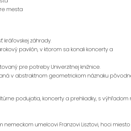
sta
ntre mesta
sť kráľovskej záhrady.
rokový pavilón, v ktorom sa konali koncerty a
ovaný pre potreby Univerzitnej knižnice.
ovaná v abstraktnom geometrickom náznaku pôvodn
ultúrne podujatia, koncerty a prehliadky, s výhľadom
nemeckom umelcovi Franzovi Lisztovi, hoci miesto