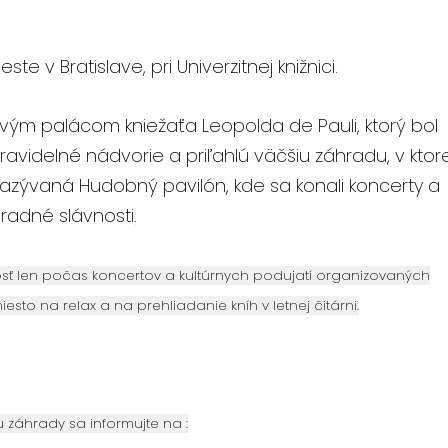
 v Bratislave, pri Univerzitnej knižnici.
ým palácom kniežaťa Leopolda de Pauli, ktorý bol
avidelné nádvorie a priľahlú väčšiu záhradu, v ktore
ývaná Hudobný pavilón, kde sa konali koncerty a
radné slávnosti
.
osť len počas koncertov a kultúrnych podujatí organizovaných
iesto na relax a na prehliadanie kníh v letnej čitárni.
u záhrady sa informujte na :