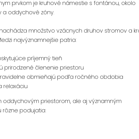
nym prvkom je kruhové námestie s fontánou, okolo
y a oddychové zóny.
 nachádza množstvo vzácnych druhov stromov a kr
 Medzi najvýznamnejšie patria:
skytujúce príjemný tieň
ajú prirodzené členenie priestoru
 pravidelne obmieňajú podľa ročného obdobia
 relaxáciu
len oddychovým priestorom, ale aj významným
ú rôzne podujatia: