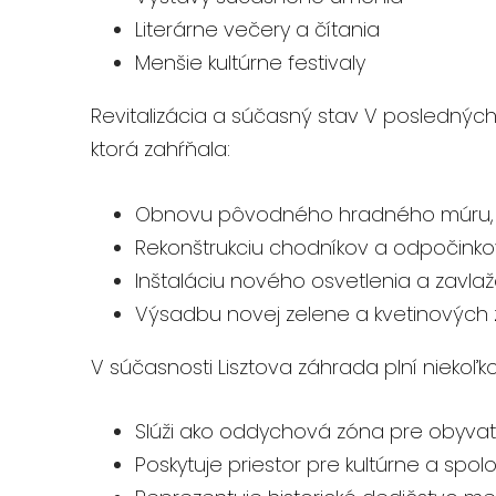
Literárne večery a čítania
Menšie kultúrne festivaly
Revitalizácia a súčasný stav V poslednýc
ktorá zahŕňala:
Obnovu pôvodného hradného múru, kt
Rekonštrukciu chodníkov a odpočink
Inštaláciu nového osvetlenia a zavl
Výsadbu novej zelene a kvetinových
V súčasnosti Lisztova záhrada plní niekoľko 
Slúži ako oddychová zóna pre obyva
Poskytuje priestor pre kultúrne a spo