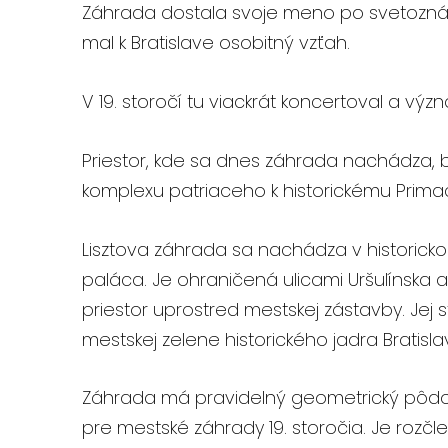
Záhrada dostala svoje meno po svetoznám
mal k Bratislave osobitný vzťah.
V 19. storočí tu viackrát koncertoval a v
Priestor, kde sa dnes záhrada nachádza
komplexu patriaceho k historickému Prima
Lisztova záhrada sa nachádza v historickom
paláca. Je ohraničená ulicami Uršulínska 
priestor uprostred mestskej zástavby. Jej 
mestskej zelene historického jadra Bratisla
Záhrada má pravidelný geometrický pôdory
pre mestské záhrady 19. storočia. Je rozčl