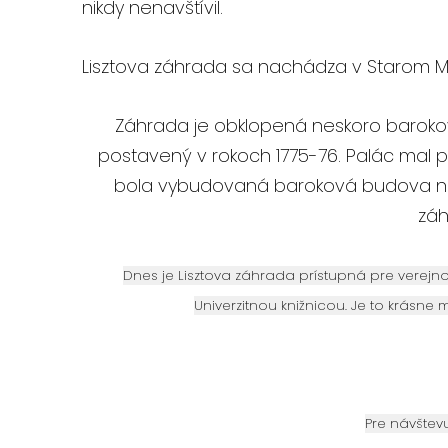
nikdy nenavštívil.
Lisztova záhrada sa nachádza v Starom Meste
Záhrada je obklopená neskoro barokov
postavený v rokoch 1775-76. Palác mal pr
bola vybudovaná baroková budova naz
záh
Dnes je Lisztova záhrada prístupná pre verejn
Univerzitnou knižnicou. Je to krásne m
Pre návštev