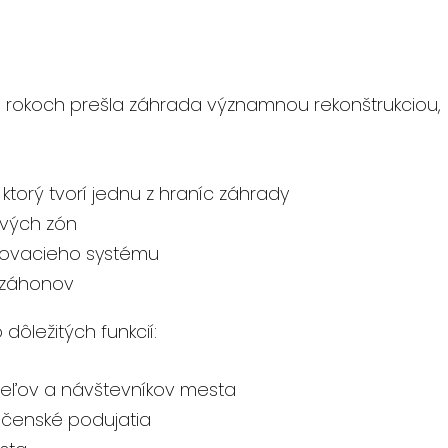
h rokoch prešla záhrada významnou rekonštrukciou,
orý tvorí jednu z hraníc záhrady
ových zón
ažovacieho systému
 záhonov
dôležitých funkcií:
teľov a návštevníkov mesta
ločenské podujatia