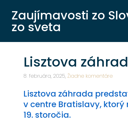
Zaujímavosti zo Sl
zo sveta
Lisztova záhrad
8. februára, 2025,
Žiadne komentáre
Lisztova záhrada predstav
v centre Bratislavy, ktor
19. storočia.