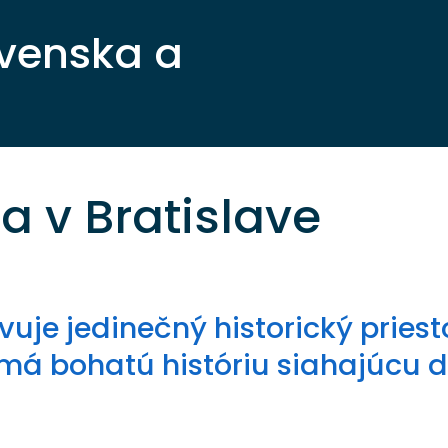
ovenska a
a v Bratislave
uje jedinečný historický priest
ý má bohatú históriu siahajúcu 