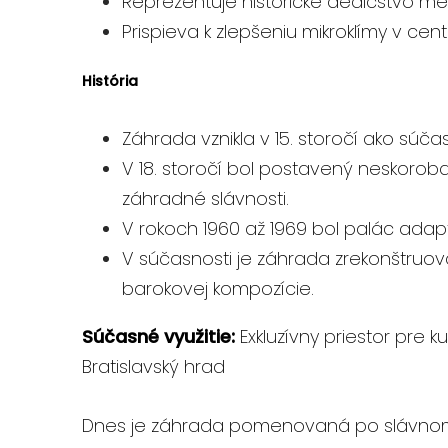
Reprezentuje historické dedičstvo me
Prispieva k zlepšeniu mikroklímy v ce
História
Záhrada vznikla v 15. storočí ako súča
V 18. storočí bol postavený neskoroba
záhradné slávnosti.
V rokoch 1960 až 1969 bol palác adapt
V súčasnosti je záhrada zrekonštru
barokovej kompozície.
Súčasné využitie:
Exkluzívny priestor pre k
Bratislavský hrad
Dnes je záhrada pomenovaná po slávnom 