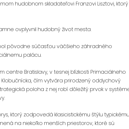
om hudobnom skladateľovi Franzovi Lisztovi, ktorý
ýznamne ovplyvnil hudobný život mesta.
, bol pôvodne súčasťou väčšieho záhradného
ciálnemu palácu.
 centre Bratislavy, v tesnej blízkosti Primaciálneho
a Klobučnícka, čím vytvára prirodzený oddychový
strategická poloha z nej robí dôležitý prvok v systém
vy.
s, ktorý zodpovedá klasicistickému štýlu typickém
enená na niekoľko menších priestorov, ktoré sú