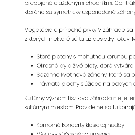
prepojené dláždenými chodníkmi. Centrál
ktorého sú symetricky usporiadané záhon
Vegetácia a prírodné prvky V záhrade sa
z ktorých niektoré sú tu už desiatky rokov.
Staré platany s mohutnou korunou po
Okrasné kry a živé ploty, ktoré vytvár
Sezónne kvetinové záhony, ktoré sa
Trávnaté plochy slúžiace na oddych a
Kultúrny význam Lisztova záhrada nie je 
kultúrnym miestom. Pravidelne sa tu konaj
Komorné koncerty klasickej hudby
Výstavy súčasného umenia